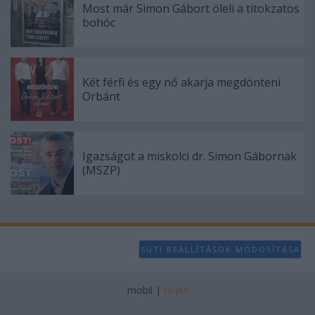
Most már Simon Gábort öleli a titokzatos
bohóc
Két férfi és egy nő akarja megdönteni
Orbánt
Igazságot a miskolci dr. Simon Gábornak
(MSZP)
SÜTI BEÁLLÍTÁSOK MÓDOSÍTÁSA
mobil
|
teljes