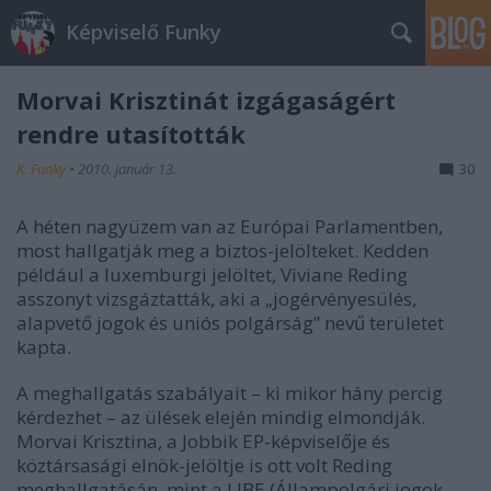
Képviselő Funky
Morvai Krisztinát izgágaságért
rendre utasították
K. Funky
•
2010. január 13.
30
A héten nagyüzem van az Európai Parlamentben,
most hallgatják meg a biztos-jelölteket. Kedden
például a luxemburgi jelöltet, Viviane Reding
asszonyt vizsgáztatták, aki a „jogérvényesülés,
alapvető jogok és uniós polgárság” nevű területet
kapta.
A meghallgatás szabályait – ki mikor hány percig
kérdezhet – az ülések elején mindig elmondják.
Morvai Krisztina, a Jobbik EP-képviselője és
köztársasági elnök-jelöltje is ott volt Reding
meghallgatásán, mint a LIBE (Állampolgári jogok,