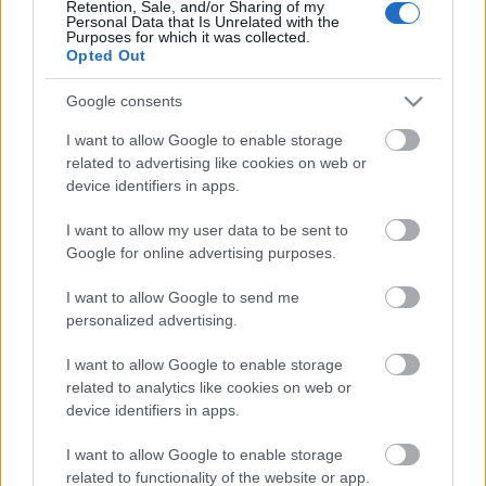
Retention, Sale, and/or Sharing of my
Personal Data that Is Unrelated with the
Purposes for which it was collected.
Opted Out
Google consents
I want to allow Google to enable storage
related to advertising like cookies on web or
device identifiers in apps.
I want to allow my user data to be sent to
Google for online advertising purposes.
I want to allow Google to send me
personalized advertising.
I want to allow Google to enable storage
related to analytics like cookies on web or
Ekkor még a levezető elnök is nyugodtabb volt, csak
device identifiers in apps.
annyit szólt, hogy „Ne szóljon közbe kérem”. Morvai
I want to allow Google to enable storage
ebben az esetben gyorsabban elhallgatott.
related to functionality of the website or app.