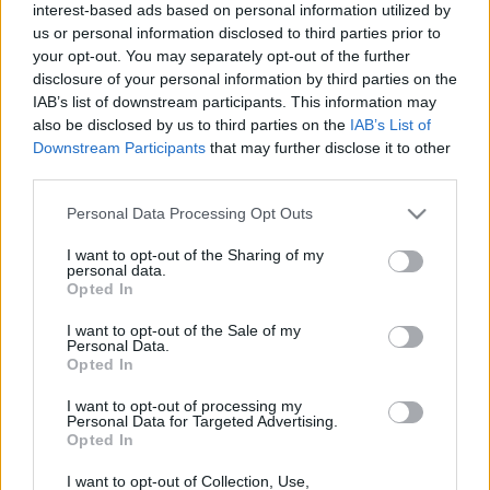
interest-based ads based on personal information utilized by
us or personal information disclosed to third parties prior to
your opt-out. You may separately opt-out of the further
Reding éppen befejezett egy választ, amikor Morvai
disclosure of your personal information by third parties on the
Krisztina csengetett, és kérdezni akart. „Elnök úr,
IAB’s list of downstream participants. This information may
szeretném megkérdezni…” kezdte, amikor az elnök
also be disclosed by us to third parties on the
IAB’s List of
leintette: „Nem, nem, nem, nem lehet közbeszólni.
Downstream Participants
that may further disclose it to other
Elnézést, de nem önnél van a szó. [lekapcsolja
third parties.
Morvai mikrofonját, aki még beszél] Kérem szépen,
Please note that this website/app uses one or more Google
Personal Data Processing Opt Outs
nem önnél van a szó. A menetrendet előre tisztáztuk,
services and may gather and store information including but
kérem, kérem legyen udvarias és kövesse a
not limited to your visit or usage behaviour. You may click to
I want to opt-out of the Sharing of my
szabályokat, mint mindenki más” – mondta. Morvai
personal data.
grant or deny consent to Google and its third-party tags to
valamiért egy nagy kérdőjelet rajzolt egy lapra, amit
Opted In
use your data for below specified purposes in below Google
maga előtt tartott, és láthatóan kiborította, hogy
consent section.
I want to opt-out of the Sale of my
nem kérdezhetett.
Personal Data.
Opted In
Bő húsz perccel korábban a szocialista Göncz Kinga
a diszkrimináció-ellenes irányelvvel kapcsolatos
I want to opt-out of processing my
Personal Data for Targeted Advertising.
kérdésébe próbált beleszólni:
Opted In
I want to opt-out of Collection, Use,