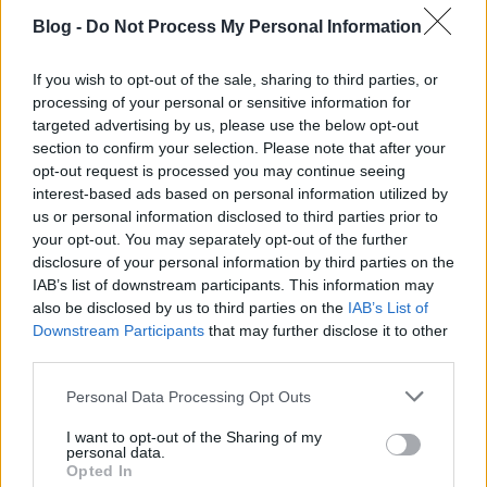
Blog -
Do Not Process My Personal Information
Nőnapi köszöntő
If you wish to opt-out of the sale, sharing to third parties, or
processing of your personal or sensitive information for
A Magyar Szocialista Párt nevében a
targeted advertising by us, please use the below opt-out
section to confirm your selection. Please note that after your
nemzetközi nőnap alkalmából ezúton
opt-out request is processed you may continue seeing
köszöntöm a magyar lányokat és
interest-based ads based on personal information utilized by
asszonyokat!
us or personal information disclosed to third parties prior to
your opt-out. You may separately opt-out of the further
A mindennapjainkban kulcsszerepet betöltő
disclosure of your personal information by third parties on the
IAB’s list of downstream participants. This information may
nők nem csupán gyermekeink, családjaink
also be disclosed by us to third parties on the
IAB’s List of
boldogulását biztosítják. Nap mint nap,
Downstream Participants
that may further disclose it to other
szinte észrevétlenül tartják össze kisebb-
third parties.
nagyobb közösségeinket, szilárdítják azon
Please note that this website/app uses one or more Google
Personal Data Processing Opt Outs
eszméket és értékeket, amelyek egy modern,
services and may gather and store information including but
not limited to your visit or usage behaviour. You may click to
I want to opt-out of the Sharing of my
befogadó társadalom alapját adják.
personal data.
grant or deny consent to Google and its third-party tags to
Opted In
use your data for below specified purposes in below Google