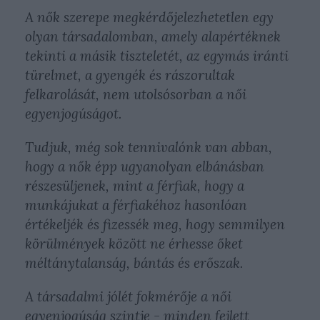
A nők szerepe megkérdőjelezhetetlen egy
olyan társadalomban, amely alapértéknek
tekinti a másik tiszteletét, az egymás iránti
türelmet, a gyengék és rászorultak
felkarolását, nem utolsósorban a női
egyenjogúságot.
Tudjuk, még sok tennivalónk van abban,
hogy a nők épp ugyanolyan elbánásban
részesüljenek, mint a férfiak, hogy a
munkájukat a férfiakéhoz hasonlóan
értékeljék és fizessék meg, hogy semmilyen
körülmények között ne érhesse őket
méltánytalanság, bántás és erőszak.
A társadalmi jólét fokmérője a női
egyenjogúság szintje - minden fejlett