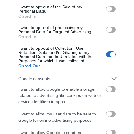
consent section.
I want to opt-out of the Sale of my
Personal Data.
Opted In
I want to opt-out of processing my
Personal Data for Targeted Advertising.
Opted In
I want to opt-out of Collection, Use,
Retention, Sale, and/or Sharing of my
Personal Data that Is Unrelated with the
Purposes for which it was collected.
Opted Out
Google consents
I want to allow Google to enable storage
A nők szerepe megkérdőjelezhetetlen egy
related to advertising like cookies on web or
device identifiers in apps.
olyan társadalomban, amely alapértéknek
tekinti a másik tiszteletét, az egymás iránti
I want to allow my user data to be sent to
türelmet, a gyengék és rászorultak
Google for online advertising purposes.
felkarolását, nem utolsósorban a női
I want to allow Google to send me