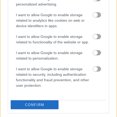
egyenjogúságot.
personalized advertising.
Tudjuk, még sok tennivalónk van abban,
I want to allow Google to enable storage
related to analytics like cookies on web or
hogy a nők épp ugyanolyan elbánásban
device identifiers in apps.
részesüljenek, mint a férfiak, hogy a
munkájukat a férfiakéhoz hasonlóan
I want to allow Google to enable storage
értékeljék és fizessék meg, hogy ne érje őket
related to functionality of the website or app.
bántás és erőszak semmilyen körülmények
I want to allow Google to enable storage
között.
related to personalization.
A társadalmi jólét fokmérője a női
I want to allow Google to enable storage
related to security, including authentication
egyenjogúság szintje - minden fejlett
functionality and fraud prevention, and other
demokráciában. Ezért nekünk, magyar
user protection.
demokratáknak is mindent el kell
követnünk, hogy a magyar nők helyt
tudjanak állni a munkában éppúgy, mint a
CONFIRM
családban, hogy munka és gyereknevelés