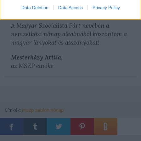
minden nő életében összeegyeztethető
Data Deletion
Data Access
Privacy Policy
legyen.
A Magyar Szocialista Párt nevében a
nemzetközi nőnap alkalmából köszöntöm a
magyar lányokat és asszonyokat!
Mesterházy Attila,
az MSZP elnöke
Címkék:
mszp
sablon
nőnap