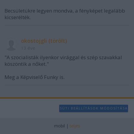
Becsületükre legyen mondva, a fényképet legalább
kicserélték.
okostojgli (törölt)
13 éve
"A szocialisták ilyenkor virággal és szép szavakkal
köszöntik a nőket."
Meg a Képviselő Funky is.
SÜTI BEÁLLÍTÁSOK MÓDOSÍTÁSA
mobil
|
teljes