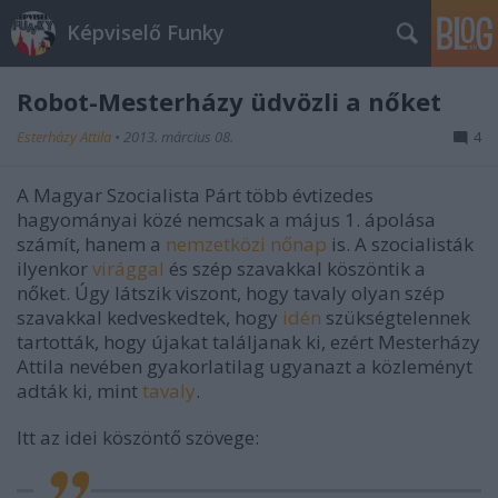
Képviselő Funky
Robot-Mesterházy üdvözli a nőket
Esterházy Attila
•
2013. március 08.
4
A Magyar Szocialista Párt több évtizedes
hagyományai közé nemcsak a május 1. ápolása
számít, hanem a
nemzetközi nőnap
is. A szocialisták
ilyenkor
virággal
és szép szavakkal köszöntik a
nőket. Úgy látszik viszont, hogy tavaly olyan szép
szavakkal kedveskedtek, hogy
idén
szükségtelennek
tartották, hogy újakat találjanak ki, ezért Mesterházy
Attila nevében gyakorlatilag ugyanazt a közleményt
adták ki, mint
tavaly
.
Itt az idei köszöntő szövege: