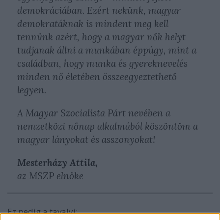
demokráciában. Ezért nekünk, magyar
demokratáknak is mindent meg kell
tennünk azért, hogy a magyar nők helyt
tudjanak állni a munkában éppúgy, mint a
családban, hogy munka és gyereknevelés
minden nő életében összeegyeztethető
legyen.
A Magyar Szocialista Párt nevében a
nemzetközi nőnap alkalmából köszöntöm a
magyar lányokat és asszonyokat!
Mesterházy Attila,
az MSZP elnöke
Ez pedig a tavalyi: