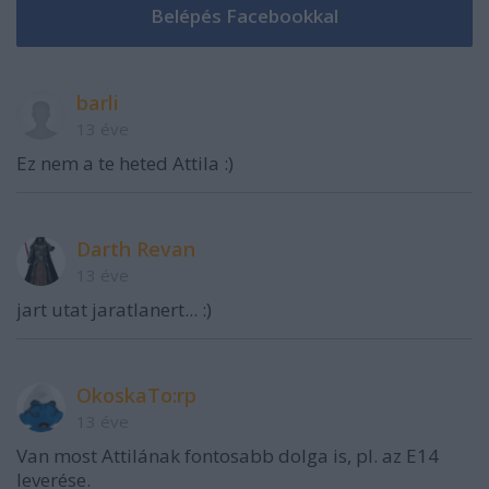
barli
13 éve
Ez nem a te heted Attila :)
Darth Revan
13 éve
jart utat jaratlanert... :)
OkoskaTo:rp
13 éve
Van most Attilának fontosabb dolga is, pl. az E14
leverése.