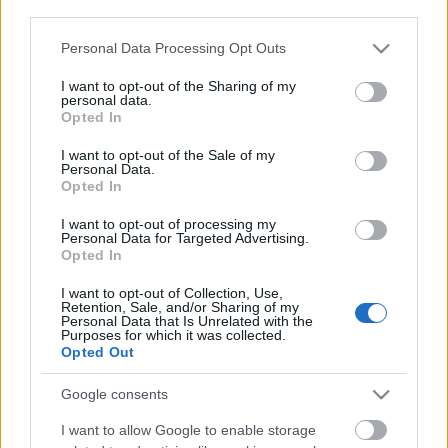
(Bakró-Nagy Feri találata.)
third parties.
Please note that this website/app uses one or more Google
Personal Data Processing Opt Outs
services and may gather and store information including but
not limited to your visit or usage behaviour. You may click to
I want to opt-out of the Sharing of my
personal data.
grant or deny consent to Google and its third-party tags to
Címkék:
bokros lajos
moma
Opted In
use your data for below specified purposes in below Google
consent section.
I want to opt-out of the Sale of my
Personal Data.
Opted In
Ajánlott bejegyzések:
I want to opt-out of processing my
Personal Data for Targeted Advertising.
Opted In
Széles Gáborék felkészültek Kárpátalja
I want to opt-out of Collection, Use,
visszavételére
Retention, Sale, and/or Sharing of my
Personal Data that Is Unrelated with the
Purposes for which it was collected.
Opted Out
Igazságot a miskolci dr. Simon Gábornak
Google consents
(MSZP)
I want to allow Google to enable storage