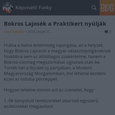
Képviselő Funky
Bokros Lajosék a Praktikert nyúlják
Panyi kapitány
•
2014. január 27.
0
Hiába a balos értelmiség rajongása, az a helyzet,
hogy Bokros Lajosról a magyar választópolgároknak
továbbra sem az állítólagos szakértelme, hanem a
Bokros-csomag megszorításai ugranak csak be.
Törték hát a fejüket új pártjában, a Modern
Magyarország Mozgalomban, mit lehetne kezdeni
ezzel az ostoba pórnéppel.
Hogyan lehetne átvinni azt az üzenetet, hogy
1. ők bonyolult rendszereket akarnak egyszerű
eszközökkel megjavítani