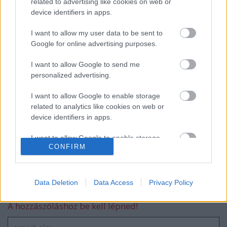
related to advertising like cookies on web or
device identifiers in apps.
Kuncze, a változás garanciája
I want to allow my user data to be sent to
Google for online advertising purposes.
I want to allow Google to send me
Rektor Úr, van még itt egy-két szobor,
personalized advertising.
amit el kéne távolítani!
I want to allow Google to enable storage
related to analytics like cookies on web or
device identifiers in apps.
Rejtélyes bohóc Gyurcsány oldalán
I want to allow Google to enable storage
CONFIRM
related to functionality of the website or app.
I want to allow Google to enable storage
related to personalization.
Data Deletion
Data Access
Privacy Policy
Szólj hozzá!
I want to allow Google to enable storage
A hozzászóláshoz be kell lépned!
related to security, including authentication
functionality and fraud prevention, and other