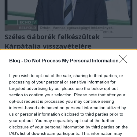
Széles Gáborék felkészültek
Kárpátalja visszavételére
Földes András
•
2014. március 02.
0
Blog -
Do Not Process My Personal Information
Az ukrajnai helyzet feszültségét mutatja, hogy új
If you wish to opt-out of the sale, sharing to third parties, or
szintre tudta emelni az Echo tévé kommentárjait.
processing of your personal or sensitive information for
Széles Gábor csatornája felhívja minden magyar ...
targeted advertising by us, please use the below opt-out
section to confirm your selection. Please note that after your
Így szívatják az MSZP-t a
opt-out request is processed you may continue seeing
interest-based ads based on personal information utilized by
titokzatoskodó Simon miatt
us or personal information disclosed to third parties prior to
your opt-out. You may separately opt-out of the further
dezsőandris
•
2014. február 21.
0
disclosure of your personal information by third parties on the
IAB’s list of downstream participants. This information may