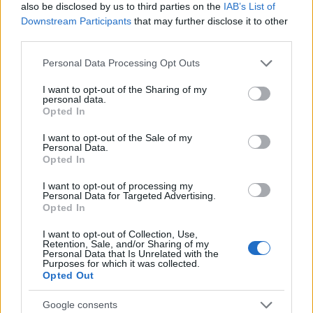
Amíg Simon Gábor nem mondja meg, honnan
also be disclosed by us to third parties on the
IAB’s List of
szerezte a 240 millió forintját és amíg az MSZP-t sem
Downstream Participants
that may further disclose it to other
érdekli a válasz, addig biztosak lehetünk benne,
third parties.
hogy a ...
Please note that this website/app uses one or more Google
Personal Data Processing Opt Outs
services and may gather and store information including but
Aki azt hitte, hogy Radnótiné az
not limited to your visit or usage behaviour. You may click to
I want to opt-out of the Sharing of my
personal data.
EMMI saját halottja, most
grant or deny consent to Google and its third-party tags to
Opted In
use your data for below specified purposes in below Google
megnyugodhat, mert nem is
consent section.
I want to opt-out of the Sale of my
Personal Data.
dezsőandris
•
2014. február 18.
0
Opted In
Nagy kő esett le minden jóérzésű Magyar Hírlap-
I want to opt-out of processing my
Personal Data for Targeted Advertising.
rajongó szívéről: NEM igaz, hogy az Emberi
Opted In
Erőforrások Minisztériuma saját halottjának tekinti
...
I want to opt-out of Collection, Use,
Retention, Sale, and/or Sharing of my
Personal Data that Is Unrelated with the
Purposes for which it was collected.
Most már Simon Gábort öleli a
Opted Out
titokzatos bohóc
Google consents