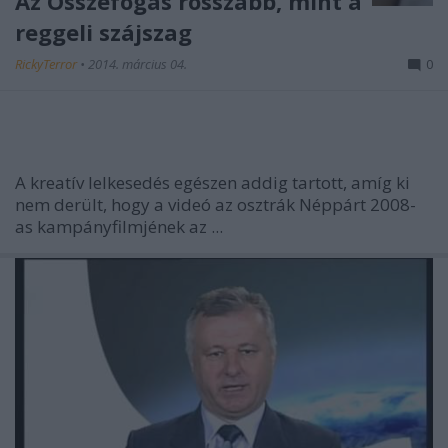
Az Összefogás rosszabb, mint a
reggeli szájszag
RickyTerror
•
2014. március 04.
0
A kreatív lelkesedés egészen addig tartott, amíg ki
nem derült, hogy a videó az osztrák Néppárt 2008-
as kampányfilmjének az ...