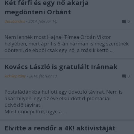
Két férfi és egy nő akarja
megdönteni Orbánt
dezsőandris
•
2014. február 14.
0
Nem lennék most
Hajnal Tímea
Orbán Viktor
helyében, mert április 6-án hárman is meg szeretnék
dönteni, de ebből csak egy nő, a másik kettő ...
Kovács László is gratulált Iránnak
kirk kapitány
•
2014. február 13.
0
Postaládánkba hullott egy üdvözlő távirat. Nem is
akármilyen: egy tíz éve elküldött diplomáciai
üdvözlő távirat.
Most ünnepeltük ugye a ...
Elvitte a rendőr a 4K! aktivistáját