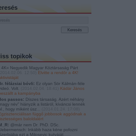
eresés
riss topikok
4K= Negyedik Magyar Köztársaság Párt
2014.02.06. 12:50
)
Elvitte a rendőr a 4K!
aktivistáját
dr. félázsiai bóvli:
Ez olyan Sör Kálmán-féle
videó. Volt.
(
2014.02.04. 18:41
)
Kádár János
beszállt a kampányba
dos passos:
Díszes társaság. Azért néhány
"nagy név" hiányzik a listáról, kíváncsi lennék
pl., hogy miként úsz...
(
2014.01.24. 17:08
)
Egzisztenciálisan függő jobbosok aggódnak a
tisztességes baloldalért
M_R:
@már nem Dr. PhD. DSc.
Uebermensch: Inkább haza kéne pofozni
Szerbiába ezt a Milosevic kutyáját......