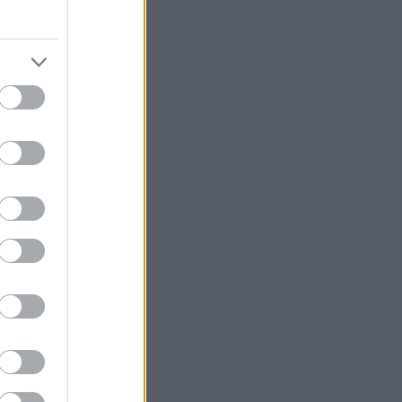
hoffmann rózsa
(
4
)
horn gyula
(
2
)
horváth csaba
(
3
)
hülye
(
2
)
hulye film
(
4
)
hulye kep
(
9
)
hunvald györgy
(
2
)
hunvald gyorgy
(
3
)
időközi választás
(
2
)
iksz
(
2
)
illés zoltán
(
2
)
imf
(
2
)
interpella
(
3
)
jobbik
(
19
)
juhász péter
(
2
)
kádár jános
(
4
)
kampány
(
11
)
kampany 2010
(
13
)
karácsony
(
2
)
karsai józsef
(
2
)
kdnp
(
4
)
kerényi jános
(
2
)