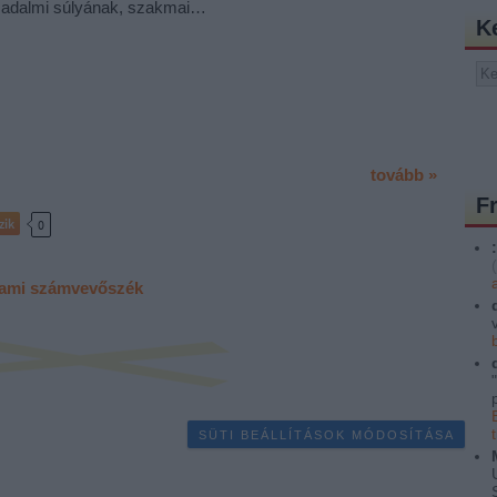
sadalmi súlyának, szakmai…
K
tovább »
F
zik
0
:
(
lami számvevőszék
SÜTI BEÁLLÍTÁSOK MÓDOSÍTÁSA