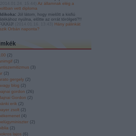
2014.01.24. 15:44
)
Az államnak elég a
boltban vett diploma
Ildikoka:
Jól látom, hogy mielőtt a kisfiú
játékához nyúlna, előtte az orrát törölgeti?!!
FÚÚÚJ!
(
2014.01.16. 13:43
)
Hány pálinkát
iszik Orbán naponta?
ímkék
100
(
2
)
animgif
(
2
)
antiszemitizmus
(
3
)
ár
(
2
)
arato gergely
(
2
)
avagy blog
(
2
)
bajnai gordon
(
26
)
Bajnai Gordon
(
2
)
bánki erik
(
2
)
bayer zsolt
(
2
)
békemenet
(
4
)
belügyminiszter
(
2
)
biblia
(
2
)
bokros lajos
(
6
)