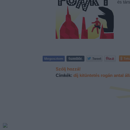
és tár
Tets
Szólj hozzá!
Címkék:
díj
kitüntetés
rogán antal
ál