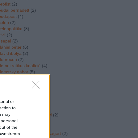
brofist
(
2
)
budai bernadett
(
2
)
budapest
(
4
)
celeb
(
2
)
celebpolitika
(
3
)
ivil
(
2
)
csepel
(
2
)
dániel péter
(
6
)
david ibolya
(
2
)
debrecen
(
2
)
demokratikus koalíció
(
4
)
demszky gabor
(
5
)
deutsch tamas
(
4
)
deutsch tamás
(
6
)
divat
(
3
)
dk
(
6
)
sonal or
dobrev klara
(
2
)
ection to
dopeman
(
4
)
ou may
dr vidorne dr szabo gyorgyi
(
2
)
 personal
duborog a kampany
(
24
)
out of the
dúró dóra
(
2
)
egymillióan a sajtószabadságért
(
2
)
 downstream