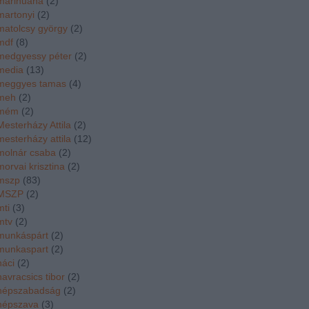
marihuána
(
2
)
martonyi
(
2
)
matolcsy györgy
(
2
)
mdf
(
8
)
medgyessy péter
(
2
)
media
(
13
)
meggyes tamas
(
4
)
meh
(
2
)
mém
(
2
)
Mesterházy Attila
(
2
)
mesterházy attila
(
12
)
molnár csaba
(
2
)
morvai krisztina
(
2
)
mszp
(
83
)
MSZP
(
2
)
mti
(
3
)
mtv
(
2
)
munkáspárt
(
2
)
munkaspart
(
2
)
náci
(
2
)
navracsics tibor
(
2
)
népszabadság
(
2
)
népszava
(
3
)