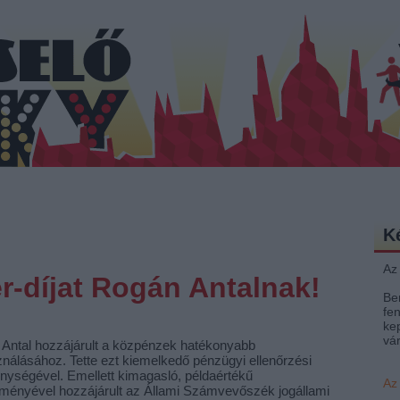
K
Az
er-díjat Rogán Antalnak!
Be
fen
ke
vá
Antal hozzájárult a közpénzek hatékonyabb
ználásához. Tette ezt kiemelkedő pénzügyi ellenőrzési
nységével. Emellett kimagasló, példaértékű
Az
ítményével hozzájárult az Állami Számvevőszék jogállami