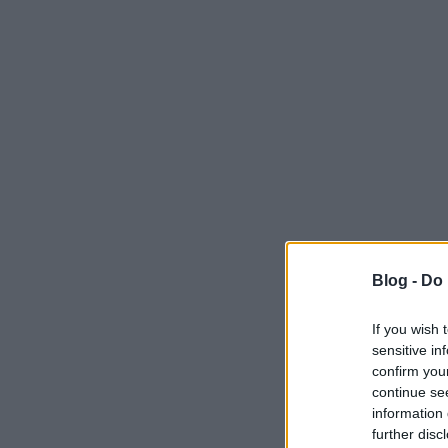
Blog -
Do 
If you wish 
sensitive in
confirm you
continue se
information 
further disc