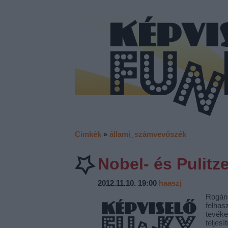
Címkék
»
állami_számvevőszék
Nobel- és Pulitz
2012.11.10. 19:00
haaszj
Rogán 
felhas
tevéke
teljes