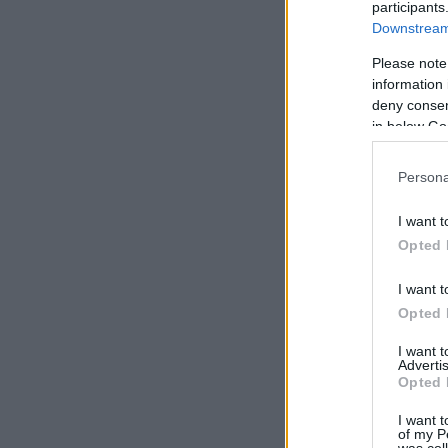
participants
Downstream 
Please note
information 
deny consent
in below Go
Persona
I want t
Opted 
I want t
Opted 
I want 
Advertis
Opted 
I want t
of my P
was col