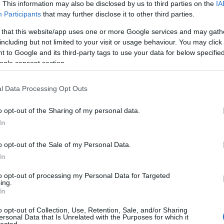
. This information may also be disclosed by us to third parties on the
IA
Participants
that may further disclose it to other third parties.
 that this website/app uses one or more Google services and may gath
including but not limited to your visit or usage behaviour. You may click 
 to Google and its third-party tags to use your data for below specifi
ogle consent section.
f
l Data Processing Opt Outs
o opt-out of the Sharing of my personal data.
In
o opt-out of the Sale of my Personal Data.
In
to opt-out of processing my Personal Data for Targeted
ing.
In
o opt-out of Collection, Use, Retention, Sale, and/or Sharing
ersonal Data that Is Unrelated with the Purposes for which it
lected.