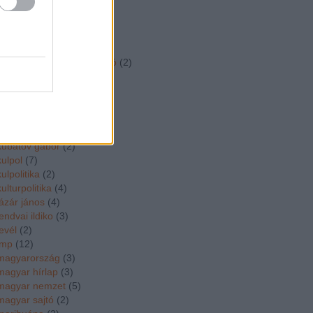
kim
(
2
)
kiraly csaba
(
2
)
koka janos
(
2
)
kormanyvalsag
(
11
)
kormányzati kommunikáció
(
2
)
korso a kutra
(
2
)
kossuth szakkozep
(
3
)
kövér lászló
(
4
)
közgép
(
4
)
köztársasági elnök
(
3
)
kubatov gabor
(
2
)
kulpol
(
7
)
kulpolitika
(
2
)
kulturpolitika
(
4
)
lázár jános
(
4
)
lendvai ildiko
(
3
)
levél
(
2
)
lmp
(
12
)
magyarország
(
3
)
magyar hírlap
(
3
)
magyar nemzet
(
5
)
magyar sajtó
(
2
)