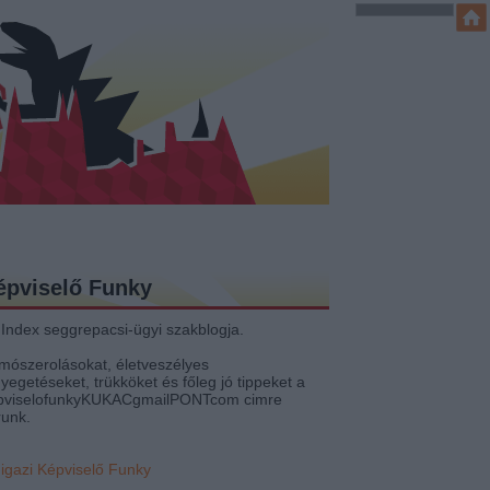
épviselő Funky
 Index seggrepacsi-ügyi szakblogja.
mószerolásokat, életveszélyes
yegetéseket, trükköket és főleg jó tippeket a
pviselofunkyKUKACgmailPONTcom cimre
runk.
 igazi Képviselő Funky