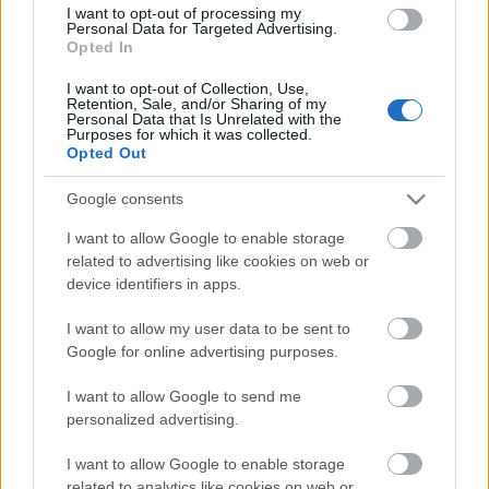
I want to opt-out of processing my
beteg állapota tovább súlyosbodott.Csődbűntett
Personal Data for Targeted Advertising.
lehet a Megyeri híd építéséből - Persze, kegyetlen
Opted In
vicc lenne, de ha az lenne a bíróság döntése, hogy le
kell bontani, egy kicsit azért mindenki
I want to opt-out of Collection, Use,
Retention, Sale, and/or Sharing of my
kacagna.Kisebb enyhülés jön…
Personal Data that Is Unrelated with the
Purposes for which it was collected.
Opted Out
Félhetes híradó 2009.03.05.
Google consents
K. Funky
•
2009. március 05.
4
I want to allow Google to enable storage
related to advertising like cookies on web or
Feje tetejére állt az MSZP, aztán visszabillent a
device identifiers in apps.
talpára - És ebben még nincs is benne az a legújabb
elmélet, hogy az egész harc a gázvezetékekről szól,
I want to allow my user data to be sent to
és a Gazprom, vagyis Putyin, vagyis a KGB, vagyis a
Google for online advertising purposes.
Stasi szövi a szálakat az MSZP-ben. Bénázott vagy
könyörgött a…
I want to allow Google to send me
personalized advertising.
Félhetes híradó 2009.03.04.
I want to allow Google to enable storage
K. Funky
•
2009. március 04.
0
related to analytics like cookies on web or