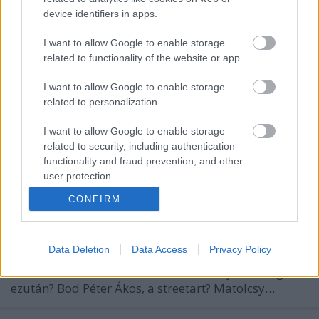
device identifiers in apps.
Aki csak tud, elhatárolódik Magyarországtól -
I want to allow Google to enable storage
Klebelsberg Kunó forog a sírjában. Hova lett a
related to functionality of the website or app.
kultúrfölény, most hogy a kisantant ennyire
elszaladt? Gyurcsány: Tudjuk, de nem merjük - III.
I want to allow Google to enable storage
Merész Fülöp fiát IV. Szép Fülöpnek hívták, az apja
related to personalization.
pedig IX. Szent Lajos volt. A bátor…
I want to allow Google to enable storage
Félhetes híradó 2009.03.03
related to security, including authentication
functionality and fraud prevention, and other
K. Funky
•
2009. március 03.
1
user protection.
CONFIRM
Pártember vagy karrierdiplomata legyen az új
külügyminiszter? - Mivel Mesterházy Attila neve
felmerült a jelöltek közt, mi nem is drukkolhatunk
Data Deletion
Data Access
Privacy Policy
másnak. Ahogy a latin mondja: he is the man!
Bokros, a médiahack - Hú basszus, mi jöhet még
ezután? Bod Péter Ákos, a streetart? Matolcsy…