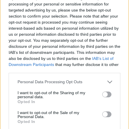
vicc, hogy szinte minden újságícím lehetne pornófilm
processing of your personal or sensitive information for
címe. Ezen a példán még egy kicsit törjüka
targeted advertising by us, please use the below opt-out
fejünket.Az IMF és a…
section to confirm your selection. Please note that after your
opt-out request is processed you may continue seeing
interest-based ads based on personal information utilized by
Félhetes híradó 2009.03.17
us or personal information disclosed to third parties prior to
your opt-out. You may separately opt-out of the further
K. Funky
•
2009. március 17.
0
disclosure of your personal information by third parties on the
IAB’s list of downstream participants. This information may
Meztelenre vetkőztették a nemzeti ünnepen
also be disclosed by us to third parties on the
IAB’s List of
ordibálót - Szomorú meg minden, de az igazán
Downstream Participants
that may further disclose it to other
kemény az lett volna, ha vetkőztetés után gondosan
third parties.
visszatűzik a kokárdát.Boszorkányüldözés az
Oktatási Minisztériumban - Nagyon durva, ezután
Please note that this website/app uses one or more Google
Personal Data Processing Opt Outs
services and may gather and store information including but
nyilván jönnek a majomperek meg kötelező…
not limited to your visit or usage behaviour. You may click to
I want to opt-out of the Sharing of my
personal data.
grant or deny consent to Google and its third-party tags to
Félhetes híradó 2009.03.10
Opted In
use your data for below specified purposes in below Google
consent section.
K. Funky
•
2009. március 10.
0
I want to opt-out of the Sale of my
Personal Data.
Opted In
Bokros szerint jónéhány MDF-es kijut Brüsszelbe - A