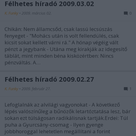
Félhetes híradó 2009.03.02
K. Funky
•
2009. március 02.
0
Chikán: Nem államcsőd, csak lassú lecsúszás
fenyeget - "Mohács után is volt fellendülés, csak
kicsit sokat kellett várni rá." A hónap végéig vált
pénzt a jegybank - Utána meg kirakják az idegesítő
táblát, mint minden béna kisközértben: Nincs
pénzváltás. A…
Félhetes híradó 2009.02.27
K. Funky
•
2009. február 27.
1
Lefoglalnák az alvilági vagyonokat - A következő
lépés valószínűleg a bűnözők letartóztatása lesz, bár
sokan ezt túlságosan radikálisnak tartják.Erdei: Túl
puha a Gyurcsány-csomag - Ilyen gyenge
jobbhoroggal lehetetlen megállítani a forint