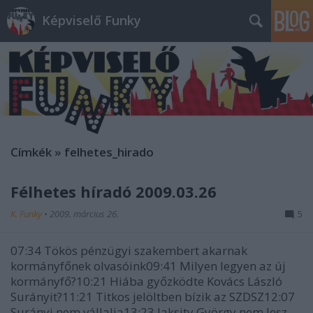
Képviselő Funky
Címkék
»
felhetes_hirado
Félhetes híradó 2009.03.26
K. Funky
•
2009. március 26.
5
07:34 Tökös pénzügyi szakembert akarnak
kormányfőnek olvasóink09:41 Milyen legyen az új
kormányfő?10:21 Hiába győzködte Kovács László
Surányit?11:21 Titkos jelöltben bízik az SZDSZ12:07
Surányi nem vállalja13:23 Jaksity György nem lesz