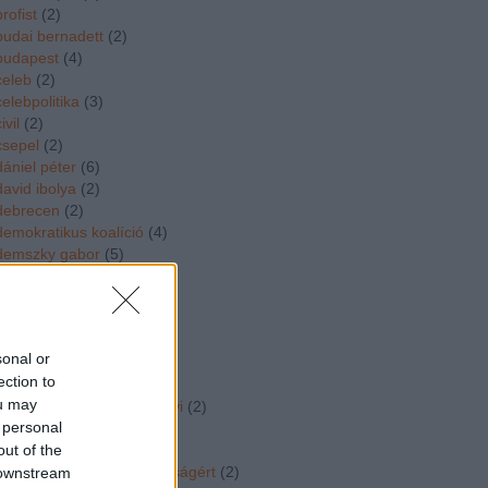
brofist
(
2
)
budai bernadett
(
2
)
budapest
(
4
)
celeb
(
2
)
celebpolitika
(
3
)
ivil
(
2
)
csepel
(
2
)
dániel péter
(
6
)
david ibolya
(
2
)
debrecen
(
2
)
demokratikus koalíció
(
4
)
demszky gabor
(
5
)
deutsch tamas
(
4
)
deutsch tamás
(
6
)
divat
(
3
)
dk
(
6
)
sonal or
dobrev klara
(
2
)
ection to
dopeman
(
4
)
ou may
dr vidorne dr szabo gyorgyi
(
2
)
 personal
duborog a kampany
(
24
)
out of the
dúró dóra
(
2
)
egymillióan a sajtószabadságért
(
2
)
 downstream