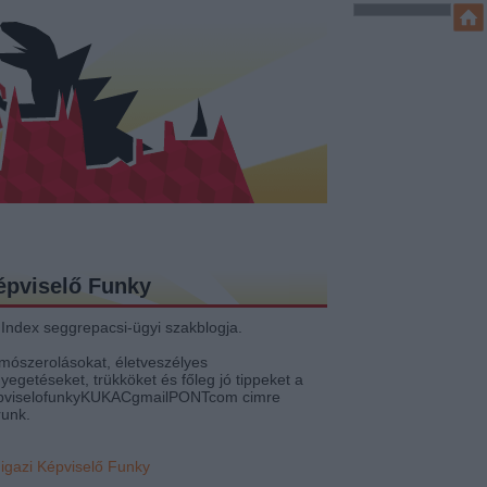
épviselő Funky
 Index seggrepacsi-ügyi szakblogja.
mószerolásokat, életveszélyes
yegetéseket, trükköket és főleg jó tippeket a
pviselofunkyKUKACgmailPONTcom cimre
runk.
 igazi Képviselő Funky