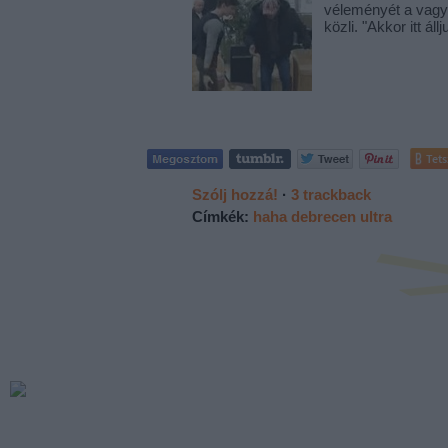
véleményét a vagy.
közli. "Akkor itt á
Tets
Szólj hozzá!
·
3
trackback
Címkék:
haha
debrecen
ultra