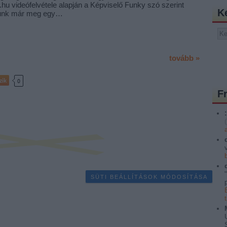
hu videófelvétele alapján a Képviselő Funky szó szerint
K
lljunk már meg egy…
tovább »
zik
0
F
:
(
SÜTI BEÁLLÍTÁSOK MÓDOSÍTÁSA