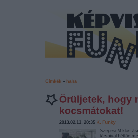
Címkék
»
haha
Örüljetek, hogy 
kocsmátokat!
2013.02.13. 20:35
K. Funky
Szepesi Miklós Zsol
társaival hétfőn me