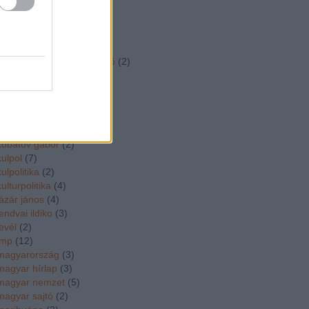
kim
(
2
)
kiraly csaba
(
2
)
koka janos
(
2
)
kormanyvalsag
(
11
)
kormányzati kommunikáció
(
2
)
korso a kutra
(
2
)
kossuth szakkozep
(
3
)
kövér lászló
(
4
)
közgép
(
4
)
köztársasági elnök
(
3
)
kubatov gabor
(
2
)
kulpol
(
7
)
kulpolitika
(
2
)
kulturpolitika
(
4
)
lázár jános
(
4
)
lendvai ildiko
(
3
)
levél
(
2
)
lmp
(
12
)
magyarország
(
3
)
magyar hírlap
(
3
)
magyar nemzet
(
5
)
magyar sajtó
(
2
)