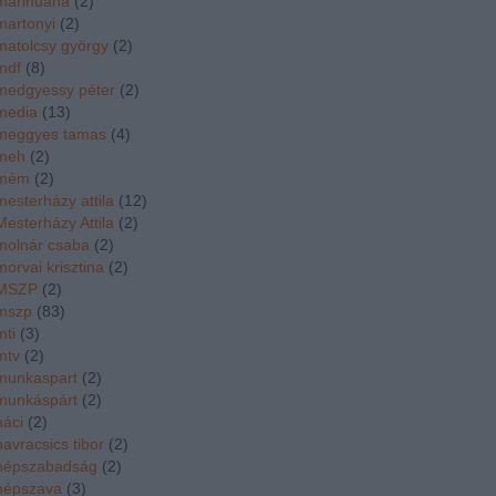
marihuána
(
2
)
martonyi
(
2
)
matolcsy györgy
(
2
)
mdf
(
8
)
medgyessy péter
(
2
)
media
(
13
)
meggyes tamas
(
4
)
meh
(
2
)
mém
(
2
)
mesterházy attila
(
12
)
Mesterházy Attila
(
2
)
molnár csaba
(
2
)
morvai krisztina
(
2
)
MSZP
(
2
)
mszp
(
83
)
mti
(
3
)
mtv
(
2
)
munkaspart
(
2
)
munkáspárt
(
2
)
náci
(
2
)
navracsics tibor
(
2
)
népszabadság
(
2
)
népszava
(
3
)