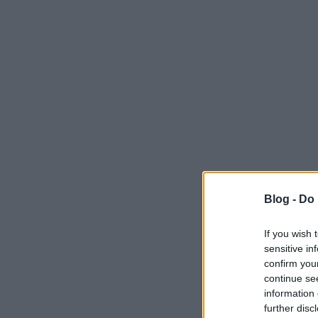
Blog -
Do 
If you wish 
sensitive in
confirm you
continue se
information 
further disc