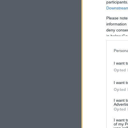
participants
Downstream 
Please note
information 
deny consent
in below Go
Persona
I want t
Opted 
I want t
Opted 
I want 
Advertis
Opted 
I want t
of my P
was col