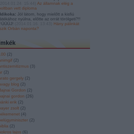
2014.01.24. 15:44
)
Az államnak elég a
boltban vett diploma
Ildikoka:
Jól látom, hogy mielőtt a kisfiú
játékához nyúlna, előtte az orrát törölgeti?!!
FÚÚÚJ!
(
2014.01.16. 13:43
)
Hány pálinkát
iszik Orbán naponta?
ímkék
100
(
2
)
animgif
(
2
)
antiszemitizmus
(
3
)
ár
(
2
)
arato gergely
(
2
)
avagy blog
(
2
)
Bajnai Gordon
(
2
)
bajnai gordon
(
26
)
bánki erik
(
2
)
bayer zsolt
(
2
)
békemenet
(
4
)
belügyminiszter
(
2
)
biblia
(
2
)
bokros lajos
(
6
)