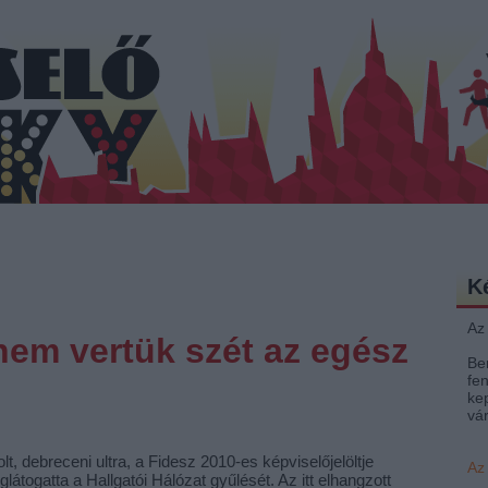
K
Az
nem vertük szét az egész
Be
fen
ke
vá
t, debreceni ultra, a Fidesz 2010-es képviselőjelöltje
Az
glátogatta a Hallgatói Hálózat gyűlését. Az itt elhangzott