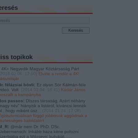
eresés
riss topikok
4K= Negyedik Magyar Köztársaság Párt
2014.02.06. 12:50
)
Elvitte a rendőr a 4K!
aktivistáját
dr. félázsiai bóvli:
Ez olyan Sör Kálmán-féle
videó. Volt.
(
2014.02.04. 18:41
)
Kádár János
beszállt a kampányba
dos passos:
Díszes társaság. Azért néhány
"nagy név" hiányzik a listáról, kíváncsi lennék
pl., hogy miként úsz...
(
2014.01.24. 17:08
)
Egzisztenciálisan függő jobbosok aggódnak a
tisztességes baloldalért
M_R:
@már nem Dr. PhD. DSc.
Uebermensch: Inkább haza kéne pofozni
Szerbiába ezt a Milosevic kutyáját......