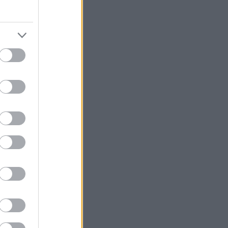
hoffmann rózsa
(
4
)
horn gyula
(
2
)
horváth csaba
(
3
)
hülye
(
2
)
hulye film
(
4
)
hulye kep
(
9
)
hunvald györgy
(
2
)
hunvald gyorgy
(
3
)
időközi választás
(
2
)
iksz
(
2
)
illés zoltán
(
2
)
imf
(
2
)
interpella
(
3
)
jobbik
(
19
)
juhász péter
(
2
)
kádár jános
(
4
)
kampány
(
11
)
kampany 2010
(
13
)
karácsony
(
2
)
karsai józsef
(
2
)
kdnp
(
4
)
kerényi jános
(
2
)