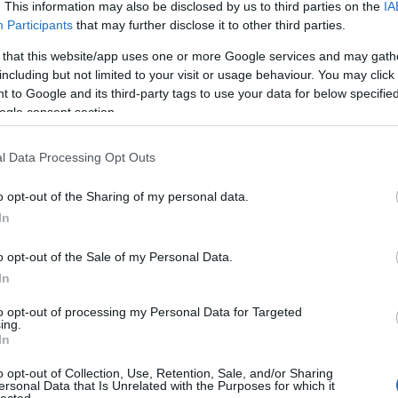
. This information may also be disclosed by us to third parties on the
IA
Participants
that may further disclose it to other third parties.
 that this website/app uses one or more Google services and may gath
including but not limited to your visit or usage behaviour. You may click 
 to Google and its third-party tags to use your data for below specifi
ogle consent section.
f
l Data Processing Opt Outs
o opt-out of the Sharing of my personal data.
In
o opt-out of the Sale of my Personal Data.
In
to opt-out of processing my Personal Data for Targeted
ing.
In
o opt-out of Collection, Use, Retention, Sale, and/or Sharing
ersonal Data that Is Unrelated with the Purposes for which it
lected.