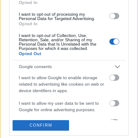
Opted In
belföld rovatának szakírója a vasárnapi időközi
önkormányzati választás beharangozójában. A cikk
I want to opt-out of processing my
Personal Data for Targeted Advertising.
szerint az eredmény alapján "ismét képet kaphatunk
Opted In
arról, hogy egy…
I want to opt-out of Collection, Use,
Retention, Sale, and/or Sharing of my
A Nemzet sokallja Barroso fizetését
Personal Data that Is Unrelated with the
Purposes for which it was collected.
akiraly
•
2012. április 24.
0
Opted Out
Google consents
A Fidesz ökle odacsap, ahova köll. Orbán Viktort
kedden fogadja az Európai Bizottság nagyhatalmú
I want to allow Google to enable storage
elnöke, José Manuel Barroso, ennek örömére a
related to advertising like cookies on web or
kormányhoz igen közel álló Magyar Nemzet
device identifiers in apps.
cimlapján közölt cikket fizetéséről.Barroso az uniós
szabályozás szerint a legmagasabb…
I want to allow my user data to be sent to
Google for online advertising purposes.
A melegekre tolják a kormány
I want to allow Google to send me
CONFIRM
hülyeségét
personalized advertising.