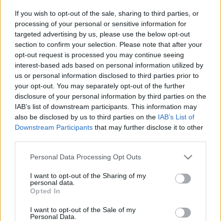
3778550"&amp;gt;Click Here for…
If you wish to opt-out of the sale, sharing to third parties, or
processing of your personal or sensitive information for
Szocialista pártkatonák nyúlják le a
targeted advertising by us, please use the below opt-out
Nemzet trafikjait!
section to confirm your selection. Please note that after your
opt-out request is processed you may continue seeing
RickyTerror
•
2013. május 02.
0
interest-based ads based on personal information utilized by
us or personal information disclosed to third parties prior to
Egy kiváló PISA-eredményeket felmutató kor
your opt-out. You may separately opt-out of the further
gyermekeiként azt gondolnánk, azért vannak
disclosure of your personal information by third parties on the
IAB’s list of downstream participants. This information may
„tények”, melyeket nehéz félreérteni. Nehéz
also be disclosed by us to third parties on the
IAB’s List of
félreérteni azt, ha pont egy fideszes képviselő
Downstream Participants
that may further disclose it to other
mondja el, hogy a frakcióülésre kész listával érkeztek
third parties.
a kormánypárti képviselők, ha az…
Please note that this website/app uses one or more Google
Personal Data Processing Opt Outs
A hűséges soproniak
services and may gather and store information including but
not limited to your visit or usage behaviour. You may click to
I want to opt-out of the Sharing of my
personal data.
kfunky_
•
2012. október 08.
0
grant or deny consent to Google and its third-party tags to
Opted In
use your data for below specified purposes in below Google
consent section.
A hűség városában is jól elverik az MSZP-t? – tette fel
I want to opt-out of the Sale of my
Personal Data.
a kérdést szombaton a Magyar Nemzet Online