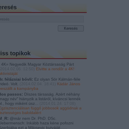
eresés
riss topikok
4K= Negyedik Magyar Köztársaság Párt
2014.02.06. 12:50
)
Elvitte a rendőr a 4K!
aktivistáját
dr. félázsiai bóvli:
Ez olyan Sör Kálmán-féle
videó. Volt.
(
2014.02.04. 18:41
)
Kádár János
beszállt a kampányba
dos passos:
Díszes társaság. Azért néhány
"nagy név" hiányzik a listáról, kíváncsi lennék
pl., hogy miként úsz...
(
2014.01.24. 17:08
)
Egzisztenciálisan függő jobbosok aggódnak a
tisztességes baloldalért
M_R:
@már nem Dr. PhD. DSc.
Uebermensch: Inkább haza kéne pofozni
Szerbiába ezt a Milosevic kutyáját......