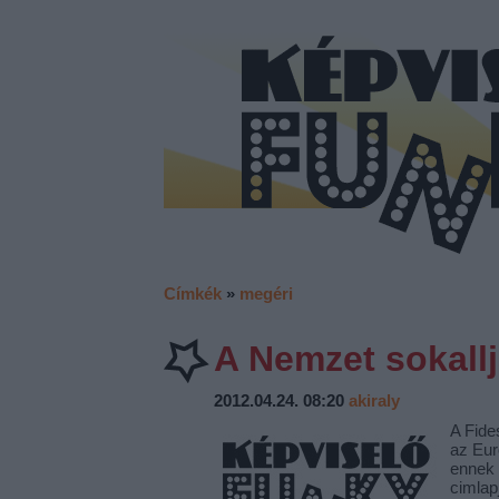
Címkék
»
megéri
A Nemzet sokallj
2012.04.24. 08:20
akiraly
A Fide
az Eur
ennek 
cimlap