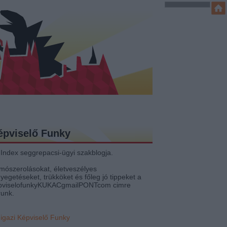
épviselő Funky
 Index seggrepacsi-ügyi szakblogja.
mószerolásokat, életveszélyes
yegetéseket, trükköket és főleg jó tippeket a
pviselofunkyKUKACgmailPONTcom cimre
runk.
 igazi Képviselő Funky