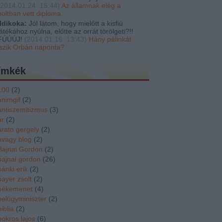
2014.01.24. 15:44
)
Az államnak elég a
boltban vett diploma
Ildikoka:
Jól látom, hogy mielőtt a kisfiú
játékához nyúlna, előtte az orrát törölgeti?!!
FÚÚÚJ!
(
2014.01.16. 13:43
)
Hány pálinkát
iszik Orbán naponta?
ímkék
100
(
2
)
animgif
(
2
)
antiszemitizmus
(
3
)
ár
(
2
)
arato gergely
(
2
)
avagy blog
(
2
)
Bajnai Gordon
(
2
)
bajnai gordon
(
26
)
bánki erik
(
2
)
bayer zsolt
(
2
)
békemenet
(
4
)
belügyminiszter
(
2
)
biblia
(
2
)
bokros lajos
(
6
)