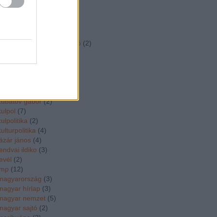
kim
(
2
)
kiraly csaba
(
2
)
koka janos
(
2
)
kormanyvalsag
(
11
)
kormányzati kommunikáció
(
2
)
korso a kutra
(
2
)
kossuth szakkozep
(
3
)
kövér lászló
(
4
)
közgép
(
4
)
köztársasági elnök
(
3
)
kubatov gabor
(
2
)
kulpol
(
7
)
kulpolitika
(
2
)
kulturpolitika
(
4
)
lázár jános
(
4
)
lendvai ildiko
(
3
)
levél
(
2
)
lmp
(
12
)
magyarország
(
3
)
magyar hírlap
(
3
)
magyar nemzet
(
5
)
magyar sajtó
(
2
)