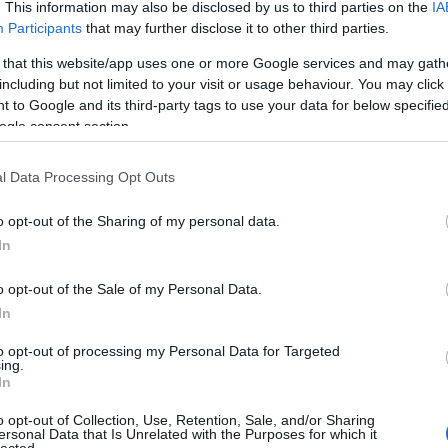
. This information may also be disclosed by us to third parties on the
IA
Participants
that may further disclose it to other third parties.
 that this website/app uses one or more Google services and may gath
including but not limited to your visit or usage behaviour. You may click 
 to Google and its third-party tags to use your data for below specifi
ogle consent section.
f
l Data Processing Opt Outs
o opt-out of the Sharing of my personal data.
In
o opt-out of the Sale of my Personal Data.
In
to opt-out of processing my Personal Data for Targeted
ing.
In
o opt-out of Collection, Use, Retention, Sale, and/or Sharing
ersonal Data that Is Unrelated with the Purposes for which it
lected.