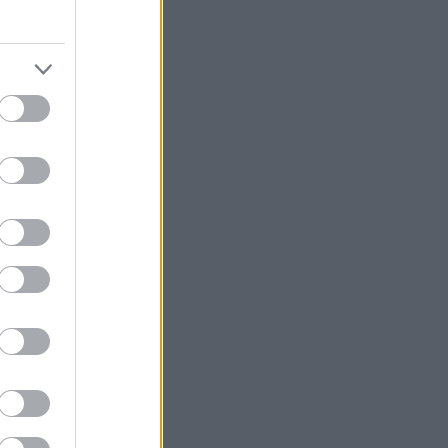
hoffmann rózsa
(
4
)
horn gyula
(
2
)
horváth csaba
(
3
)
hülye
(
2
)
hulye film
(
4
)
hulye kep
(
9
)
hunvald györgy
(
2
)
hunvald gyorgy
(
3
)
időközi választás
(
2
)
iksz
(
2
)
illés zoltán
(
2
)
imf
(
2
)
interpella
(
3
)
jobbik
(
19
)
juhász péter
(
2
)
kádár jános
(
4
)
kampány
(
11
)
kampany 2010
(
13
)
karácsony
(
2
)
karsai józsef
(
2
)
kdnp
(
4
)
kerényi jános
(
2
)