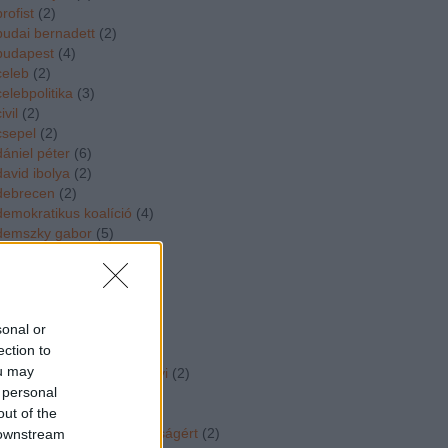
brofist
(
2
)
budai bernadett
(
2
)
budapest
(
4
)
celeb
(
2
)
celebpolitika
(
3
)
ivil
(
2
)
csepel
(
2
)
dániel péter
(
6
)
david ibolya
(
2
)
debrecen
(
2
)
demokratikus koalíció
(
4
)
demszky gabor
(
5
)
deutsch tamas
(
4
)
deutsch tamás
(
6
)
divat
(
3
)
dk
(
6
)
sonal or
dobrev klara
(
2
)
ection to
dopeman
(
4
)
ou may
dr vidorne dr szabo gyorgyi
(
2
)
 personal
duborog a kampany
(
24
)
out of the
dúró dóra
(
2
)
egymillióan a sajtószabadságért
(
2
)
 downstream