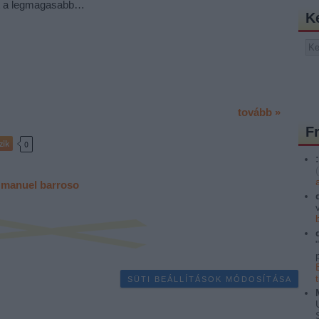
nt a legmagasabb…
K
tovább »
F
zik
0
:
(
 manuel barroso
SÜTI BEÁLLÍTÁSOK MÓDOSÍTÁSA