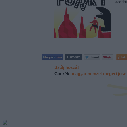
szeri
Tets
Szólj hozzá!
Címkék:
magyar nemzet
megéri
jose