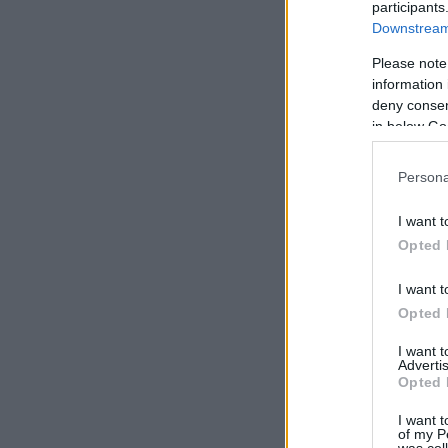
participants
Downstream 
Please note
information 
deny consent
in below Go
Persona
I want t
Opted 
I want t
Opted 
I want 
Advertis
Opted 
I want t
of my P
was col