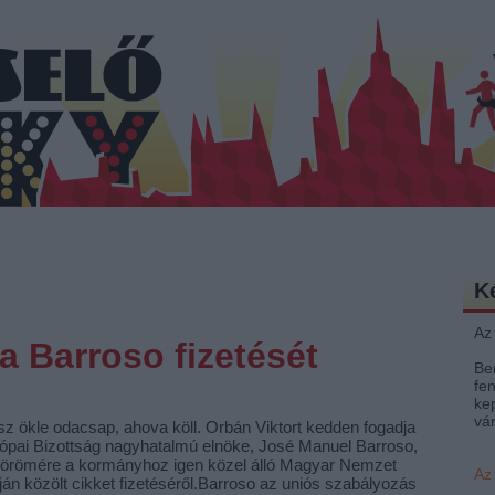
K
Az
a Barroso fizetését
Be
fen
ke
vá
sz ökle odacsap, ahova köll. Orbán Viktort kedden fogadja
ópai Bizottság nagyhatalmú elnöke, José Manuel Barroso,
örömére a kormányhoz igen közel álló Magyar Nemzet
Az
ján közölt cikket fizetéséről.Barroso az uniós szabályozás