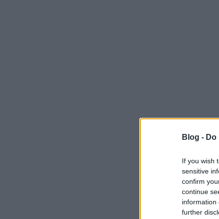
Blog -
Do 
If you wish 
sensitive in
confirm you
continue se
information 
further disc