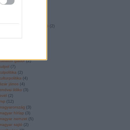
kim
(
2
)
kiraly csaba
(
2
)
koka janos
(
2
)
kormanyvalsag
(
11
)
kormányzati kommunikáció
(
2
)
korso a kutra
(
2
)
kossuth szakkozep
(
3
)
kövér lászló
(
4
)
közgép
(
4
)
köztársasági elnök
(
3
)
kubatov gabor
(
2
)
kulpol
(
7
)
kulpolitika
(
2
)
kulturpolitika
(
4
)
lázár jános
(
4
)
lendvai ildiko
(
3
)
levél
(
2
)
lmp
(
12
)
magyarország
(
3
)
magyar hírlap
(
3
)
magyar nemzet
(
5
)
magyar sajtó
(
2
)