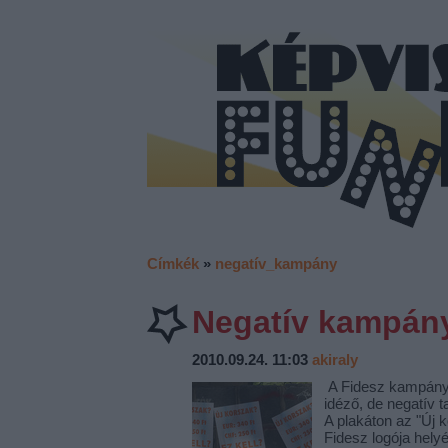
Címkék
»
negatív_kampány
Negatív kampány
2010.09.24. 11:03
akiraly
A Fidesz kampánypl
idéző, de negatív t
A plakáton az "Új k
Fidesz logója hel