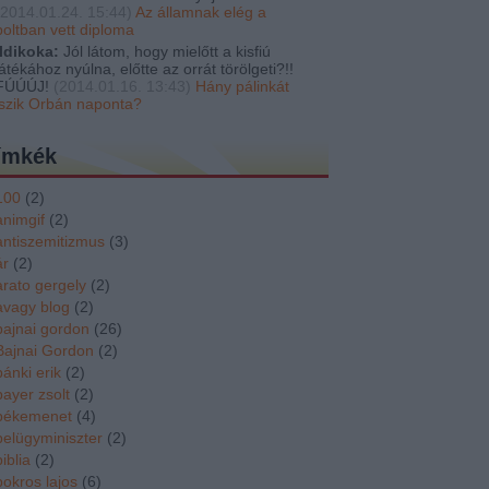
2014.01.24. 15:44
)
Az államnak elég a
boltban vett diploma
Ildikoka:
Jól látom, hogy mielőtt a kisfiú
játékához nyúlna, előtte az orrát törölgeti?!!
FÚÚÚJ!
(
2014.01.16. 13:43
)
Hány pálinkát
iszik Orbán naponta?
ímkék
100
(
2
)
animgif
(
2
)
antiszemitizmus
(
3
)
ár
(
2
)
arato gergely
(
2
)
avagy blog
(
2
)
bajnai gordon
(
26
)
Bajnai Gordon
(
2
)
bánki erik
(
2
)
bayer zsolt
(
2
)
békemenet
(
4
)
belügyminiszter
(
2
)
biblia
(
2
)
bokros lajos
(
6
)