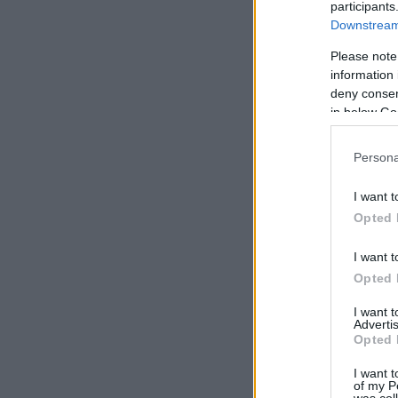
participants
Downstream 
Please note
information 
deny consent
in below Go
Persona
I want t
Opted 
I want t
Opted 
I want 
Advertis
Opted 
I want t
of my P
was col