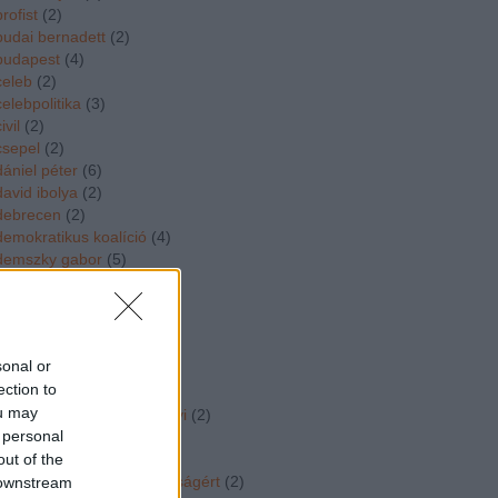
brofist
(
2
)
budai bernadett
(
2
)
budapest
(
4
)
celeb
(
2
)
celebpolitika
(
3
)
ivil
(
2
)
csepel
(
2
)
dániel péter
(
6
)
david ibolya
(
2
)
debrecen
(
2
)
demokratikus koalíció
(
4
)
demszky gabor
(
5
)
deutsch tamás
(
6
)
deutsch tamas
(
4
)
divat
(
3
)
dk
(
6
)
sonal or
dobrev klara
(
2
)
ection to
dopeman
(
4
)
ou may
dr vidorne dr szabo gyorgyi
(
2
)
 personal
duborog a kampany
(
24
)
out of the
dúró dóra
(
2
)
egymillióan a sajtószabadságért
(
2
)
 downstream