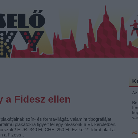
K
Az
 a Fidesz ellen
Be
fen
ke
vá
akátjainak szín- és formavilágát, valamint tipográfiáját
artalmú plakátokra figyelt fel egy olvasónk a VI. kerületben.
orszak? EUR: 340 Ft, CHF: 250 Ft, Ez kell?" felirat alatt a
Az
yén a Fizess…