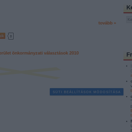
K
tovább »
zik
0
erület
önkormányzati választások 2010
F
:
(
SÜTI BEÁLLÍTÁSOK MÓDOSÍTÁSA