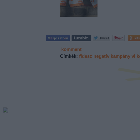
Tets
komment
Címkék:
fidesz
negatív kampány
vi k