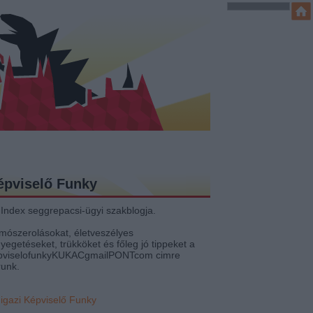
épviselő Funky
 Index seggrepacsi-ügyi szakblogja.
mószerolásokat, életveszélyes
yegetéseket, trükköket és főleg jó tippeket a
pviselofunkyKUKACgmailPONTcom cimre
runk.
 igazi Képviselő Funky