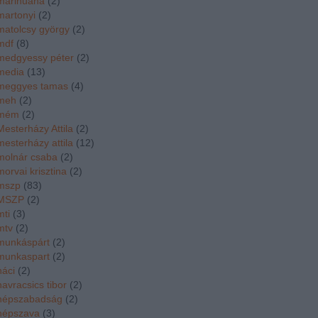
marihuána
(
2
)
martonyi
(
2
)
matolcsy györgy
(
2
)
mdf
(
8
)
medgyessy péter
(
2
)
media
(
13
)
meggyes tamas
(
4
)
meh
(
2
)
mém
(
2
)
Mesterházy Attila
(
2
)
mesterházy attila
(
12
)
molnár csaba
(
2
)
morvai krisztina
(
2
)
mszp
(
83
)
MSZP
(
2
)
mti
(
3
)
mtv
(
2
)
munkáspárt
(
2
)
munkaspart
(
2
)
náci
(
2
)
navracsics tibor
(
2
)
népszabadság
(
2
)
népszava
(
3
)