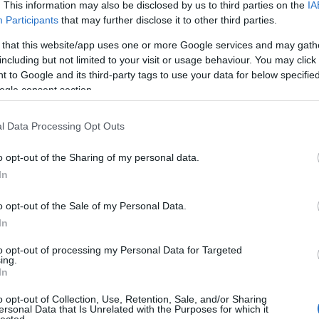
. This information may also be disclosed by us to third parties on the
IA
Participants
that may further disclose it to other third parties.
 that this website/app uses one or more Google services and may gath
including but not limited to your visit or usage behaviour. You may click 
 to Google and its third-party tags to use your data for below specifi
ogle consent section.
f
l Data Processing Opt Outs
o opt-out of the Sharing of my personal data.
In
o opt-out of the Sale of my Personal Data.
In
to opt-out of processing my Personal Data for Targeted
ing.
In
o opt-out of Collection, Use, Retention, Sale, and/or Sharing
ersonal Data that Is Unrelated with the Purposes for which it
lected.