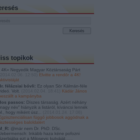
eresés
riss topikok
4K= Negyedik Magyar Köztársaság Párt
2014.02.06. 12:50
)
Elvitte a rendőr a 4K!
aktivistáját
dr. félázsiai bóvli:
Ez olyan Sör Kálmán-féle
videó. Volt.
(
2014.02.04. 18:41
)
Kádár János
beszállt a kampányba
dos passos:
Díszes társaság. Azért néhány
"nagy név" hiányzik a listáról, kíváncsi lennék
pl., hogy miként úsz...
(
2014.01.24. 17:08
)
Egzisztenciálisan függő jobbosok aggódnak a
tisztességes baloldalért
M_R:
@már nem Dr. PhD. DSc.
Uebermensch: Inkább haza kéne pofozni
Szerbiába ezt a Milosevic kutyáját......