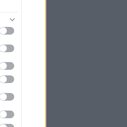
hoffmann rózsa
(
4
)
horn gyula
(
2
)
horváth csaba
(
3
)
hülye
(
2
)
hulye film
(
4
)
hulye kep
(
9
)
hunvald györgy
(
2
)
hunvald gyorgy
(
3
)
időközi választás
(
2
)
iksz
(
2
)
illés zoltán
(
2
)
imf
(
2
)
interpella
(
3
)
jobbik
(
19
)
juhász péter
(
2
)
kádár jános
(
4
)
kampány
(
11
)
kampany 2010
(
13
)
karácsony
(
2
)
karsai józsef
(
2
)
kdnp
(
4
)
kerényi jános
(
2
)