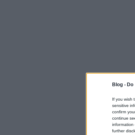
Blog -
Do 
If you wish 
sensitive in
confirm you
continue se
information 
further disc