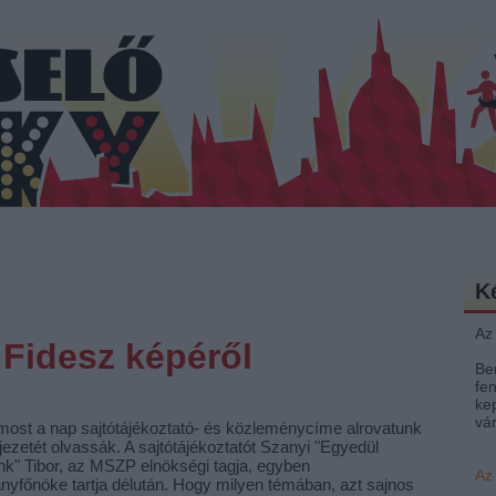
K
Az
a Fidesz képéről
Be
fen
ke
vá
ost a nap sajtótájékoztató- és közleménycíme alrovatunk
ejezetét olvassák. A sajtótájékoztatót Szanyi "Egyedül
k" Tibor, az MSZP elnökségi tagja, egyben
Az
yfőnöke tartja délután. Hogy milyen témában, azt sajnos