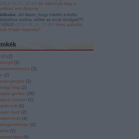
2014.01.24. 15:44
)
Az államnak elég a
boltban vett diploma
Ildikoka:
Jól látom, hogy mielőtt a kisfiú
játékához nyúlna, előtte az orrát törölgeti?!!
FÚÚÚJ!
(
2014.01.16. 13:43
)
Hány pálinkát
iszik Orbán naponta?
ímkék
100
(
2
)
animgif
(
2
)
antiszemitizmus
(
3
)
ár
(
2
)
arato gergely
(
2
)
avagy blog
(
2
)
bajnai gordon
(
26
)
Bajnai Gordon
(
2
)
bánki erik
(
2
)
bayer zsolt
(
2
)
békemenet
(
4
)
belügyminiszter
(
2
)
biblia
(
2
)
bokros lajos
(
6
)