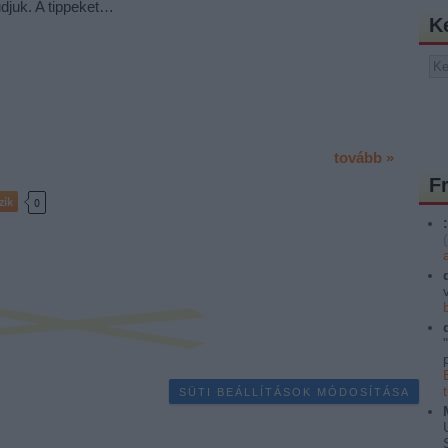
djuk. A tippeket…
K
tovább »
F
zik
0
:
(
SÜTI BEÁLLÍTÁSOK MÓDOSÍTÁSA