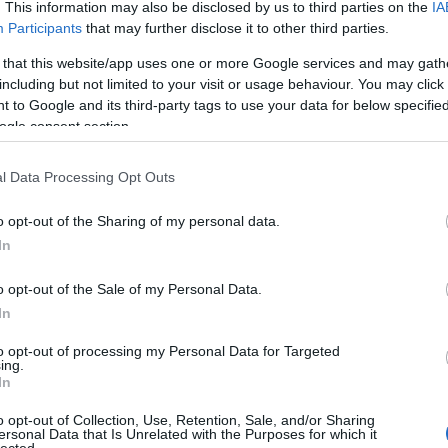
. This information may also be disclosed by us to third parties on the
IA
Participants
that may further disclose it to other third parties.
 that this website/app uses one or more Google services and may gath
including but not limited to your visit or usage behaviour. You may click 
 to Google and its third-party tags to use your data for below specifi
ogle consent section.
f
l Data Processing Opt Outs
o opt-out of the Sharing of my personal data.
In
o opt-out of the Sale of my Personal Data.
In
to opt-out of processing my Personal Data for Targeted
ing.
In
o opt-out of Collection, Use, Retention, Sale, and/or Sharing
ersonal Data that Is Unrelated with the Purposes for which it
lected.