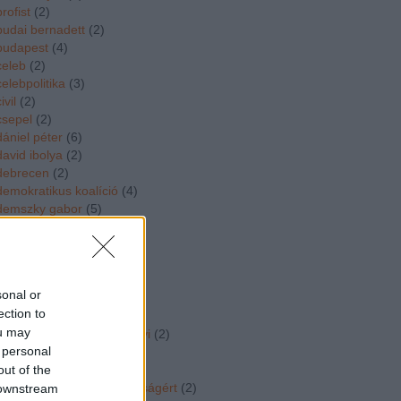
brofist
(
2
)
budai bernadett
(
2
)
budapest
(
4
)
celeb
(
2
)
celebpolitika
(
3
)
ivil
(
2
)
csepel
(
2
)
dániel péter
(
6
)
david ibolya
(
2
)
debrecen
(
2
)
demokratikus koalíció
(
4
)
demszky gabor
(
5
)
deutsch tamás
(
6
)
deutsch tamas
(
4
)
divat
(
3
)
dk
(
6
)
sonal or
dobrev klara
(
2
)
ection to
dopeman
(
4
)
ou may
dr vidorne dr szabo gyorgyi
(
2
)
 personal
duborog a kampany
(
24
)
out of the
dúró dóra
(
2
)
egymillióan a sajtószabadságért
(
2
)
 downstream