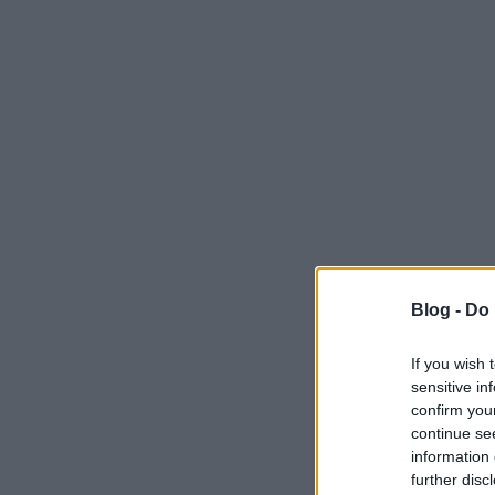
Blog -
Do 
If you wish 
sensitive in
confirm you
continue se
information 
further disc