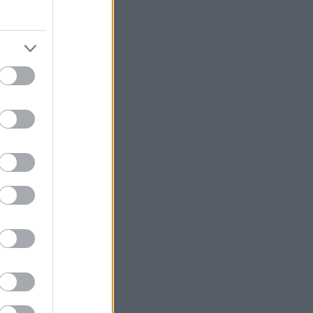
hoffmann rózsa
(
4
)
horn gyula
(
2
)
horváth csaba
(
3
)
hülye
(
2
)
hulye film
(
4
)
hulye kep
(
9
)
hunvald györgy
(
2
)
hunvald gyorgy
(
3
)
időközi választás
(
2
)
iksz
(
2
)
illés zoltán
(
2
)
imf
(
2
)
interpella
(
3
)
jobbik
(
19
)
juhász péter
(
2
)
kádár jános
(
4
)
kampány
(
11
)
kampany 2010
(
13
)
karácsony
(
2
)
karsai józsef
(
2
)
kdnp
(
4
)
kerényi jános
(
2
)