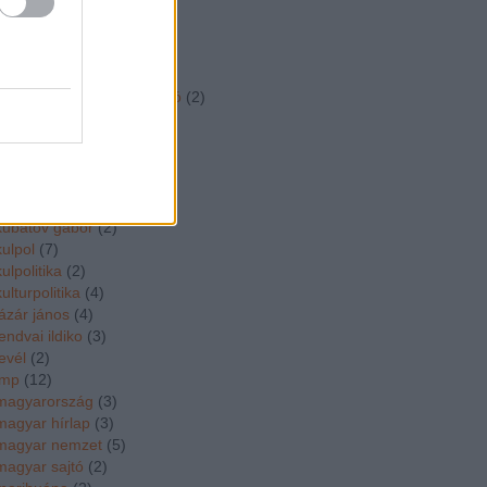
kim
(
2
)
kiraly csaba
(
2
)
koka janos
(
2
)
kormanyvalsag
(
11
)
kormányzati kommunikáció
(
2
)
korso a kutra
(
2
)
kossuth szakkozep
(
3
)
kövér lászló
(
4
)
közgép
(
4
)
köztársasági elnök
(
3
)
kubatov gabor
(
2
)
kulpol
(
7
)
kulpolitika
(
2
)
kulturpolitika
(
4
)
lázár jános
(
4
)
lendvai ildiko
(
3
)
levél
(
2
)
lmp
(
12
)
magyarország
(
3
)
magyar hírlap
(
3
)
magyar nemzet
(
5
)
magyar sajtó
(
2
)