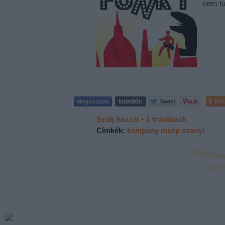
nem tu
Tets
Szólj hozzá!
·
1
trackback
Címkék:
kampány
mszp
szanyi