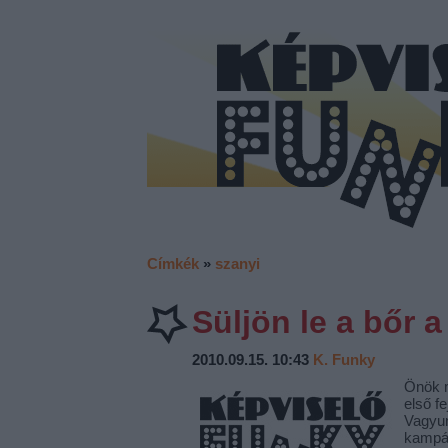
Címkék
»
szanyi
Süljön le a bőr 
2010.09.15. 10:43
K. Funky
Önök m
első f
Vagyun
kampán