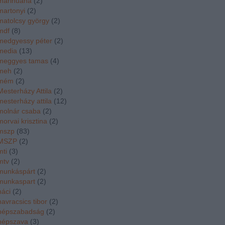
marihuána
(
2
)
martonyi
(
2
)
matolcsy györgy
(
2
)
mdf
(
8
)
medgyessy péter
(
2
)
media
(
13
)
meggyes tamas
(
4
)
meh
(
2
)
mém
(
2
)
Mesterházy Attila
(
2
)
mesterházy attila
(
12
)
molnár csaba
(
2
)
morvai krisztina
(
2
)
mszp
(
83
)
MSZP
(
2
)
mti
(
3
)
mtv
(
2
)
munkáspárt
(
2
)
munkaspart
(
2
)
náci
(
2
)
navracsics tibor
(
2
)
népszabadság
(
2
)
népszava
(
3
)