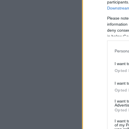
participants
Downstream 
Please note
information 
deny consent
in below Go
Persona
I want t
Opted 
I want t
Opted 
I want 
Advertis
Opted 
I want t
of my P
was col