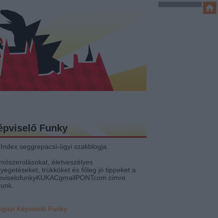
épviselő Funky
 Index seggrepacsi-ügyi szakblogja.
mószerolásokat, életveszélyes
yegetéseket, trükköket és főleg jó tippeket a
pviselofunkyKUKACgmailPONTcom cimre
runk.
 igazi Képviselő Funky