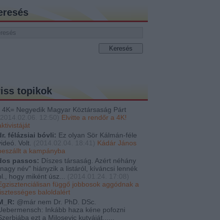
eresés
riss topikok
4K= Negyedik Magyar Köztársaság Párt
2014.02.06. 12:50
)
Elvitte a rendőr a 4K!
aktivistáját
dr. félázsiai bóvli:
Ez olyan Sör Kálmán-féle
videó. Volt.
(
2014.02.04. 18:41
)
Kádár János
beszállt a kampányba
dos passos:
Díszes társaság. Azért néhány
"nagy név" hiányzik a listáról, kíváncsi lennék
pl., hogy miként úsz...
(
2014.01.24. 17:08
)
Egzisztenciálisan függő jobbosok aggódnak a
tisztességes baloldalért
M_R:
@már nem Dr. PhD. DSc.
Uebermensch: Inkább haza kéne pofozni
Szerbiába ezt a Milosevic kutyáját......