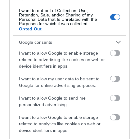
Szanyi kapitány 10 000-ért
kitárulkozik
I want to opt-out of Collection, Use,
Retention, Sale, and/or Sharing of my
Personal Data that Is Unrelated with the
haaszj
•
2014. január 30.
0
Purposes for which it was collected.
Opted Out
Az MSZP fiatalos, lendületes, dinamikus arcát
Google consents
mutatja a választókat, és ez komolyan sokkal
rosszabb még Mesterházy Attila portréfilmjénél is.
I want to allow Google to enable storage
A ...
related to advertising like cookies on web or
device identifiers in apps.
Kuncze, a változás garanciája
I want to allow my user data to be sent to
Német-Für Tamás
•
2014. január 29.
0
Google for online advertising purposes.
I want to allow Google to send me
Meg fogom érezni, ha esetleg olyan sokan akarnák,
personalized advertising.
hogy csatlakozzak egy ellenzéki összefogáshoz.
− mondta Kuncze
hiányzom az embereknek a ...
I want to allow Google to enable storage
related to analytics like cookies on web or
Bokros Lajosék a Praktikert nyúlják
device identifiers in apps.