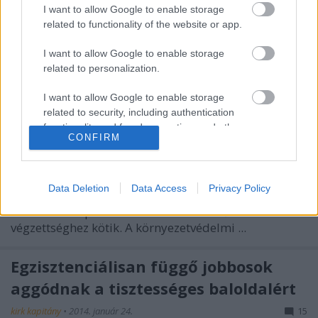
Panyi kapitány
•
2014. január 27.
0
I want to allow Google to enable storage
related to functionality of the website or app.
Hiába a balos értelmiség rajongása, az a helyzet,
I want to allow Google to enable storage
hogy Bokros Lajosról a magyar választópolgároknak
related to personalization.
továbbra sem az állítólagos szakértelme, ...
I want to allow Google to enable storage
Az államnak elég a boltban vett
related to security, including authentication
functionality and fraud prevention, and other
diploma
CONFIRM
user protection.
MGM
•
2014. január 24.
18
Data Deletion
Data Access
Privacy Policy
Sajnos a fránya jogszabályok a különböző
közhivatalok pozícióit mindenféle felsőfokú
végzettséghez kötik. A környezetvédelmi ...
Egzisztenciálisan függő jobbosok
aggódnak a tisztességes baloldalért
kirk kapitány
•
2014. január 24.
15