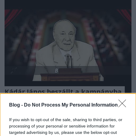
Kádár János beszállt a kampányba
Német-Für Tamás
•
2014. február 04.
13
Blog -
Do Not Process My Personal Information
A Munkáspártot soha nem lehetett szarral
If you wish to opt-out of the sale, sharing to third parties, or
gurigázással vádolni, de ma valamit csúcsra
processing of your personal or sensitive information for
járattak. Politikai és valódi hullákkal kevesen mernek
targeted advertising by us, please use the below opt-out