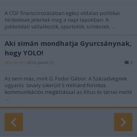
A CÖF finanszírozásában egész oldalas politikai
hirdetések jelentek meg a napi lapokban. A
jobboldali vállalkozók, sportolók, színészek, ...
Aki simán mondhatja Gyurcsánynak,
hogy YOLO!
RickyTerror
•
2014. január 21.
0
Az nem más, mint G. Fodor Gábor. A Századvégnek
ugyanis
tavaly sikerült
5 milliárd forintos
kommunikációs megbízással
az Altus és társai mellé
...