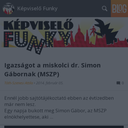
Képviselő Funky
Igazságot a miskolci dr. Simon
Gábornak (MSZP)
Tóth-Szenesi Attila
•
2014. február 05.
0
Ennél jobb sajtótájékoztató ebben az évtizedben
már nem lesz.
Egy napja bukott meg Simon Gábor, az MSZP
elnökhelyettese, aki ...