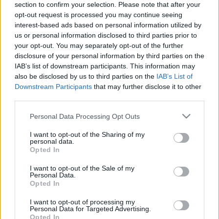
...
section to confirm your selection. Please note that after your
opt-out request is processed you may continue seeing
Ismét áll Rogán karója
interest-based ads based on personal information utilized by
us or personal information disclosed to third parties prior to
K. Funky
•
2014. február 03.
0
your opt-out. You may separately opt-out of the further
disclosure of your personal information by third parties on the
IAB’s list of downstream participants. This information may
Egy menekülő autótolvaj döntötte ki pénteken a
also be disclosed by us to third parties on the
IAB’s List of
felújított Ferenciek terén, vasárnap a Belváros első
Downstream Participants
that may further disclose it to other
embere már büszkén feszített az új oszlop ...
third parties.
Please note that this website/app uses one or more Google
Az Orbán-Bajnai kommentbotrány
Personal Data Processing Opt Outs
services and may gather and store information including but
hiteles története
not limited to your visit or usage behaviour. You may click to
I want to opt-out of the Sharing of my
personal data.
grant or deny consent to Google and its third-party tags to
Földes András
•
2014. január 31.
0
Opted In
use your data for below specified purposes in below Google
consent section.
I want to opt-out of the Sale of my
"Orbánék cenzúrázták Bajnait"
címmel adott ki
Personal Data.
közleményt az Együtt 2014 sajtóosztálya pénteken
Opted In
3:41 perckor, rámutatva: Orbán Viktor ...
I want to opt-out of processing my
Personal Data for Targeted Advertising.
Opted In